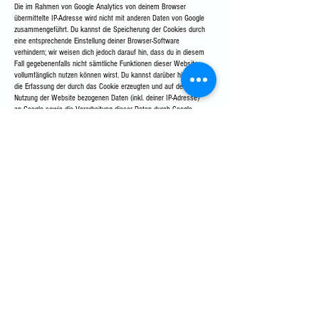
Die im Rahmen von Google Analytics von deinem Browser
übermittelte IP-Adresse wird nicht mit anderen Daten von Google
zusammengeführt. Du kannst die Speicherung der Cookies durch
eine entsprechende Einstellung deiner Browser-Software
verhindern; wir weisen dich jedoch darauf hin, dass du in diesem
Fall gegebenenfalls nicht sämtliche Funktionen dieser Website
vollumfänglich nutzen können wirst. Du kannst darüber hinaus
die Erfassung der durch das Cookie erzeugten und auf deine
Nutzung der Website bezogenen Daten (inkl. deiner IP-Adresse)
an Google sowie die Verarbeitung dieser Daten durch Google
verhindern, indem du das unter dem folgenden Link verfügbare
Browser-Plugin herunterlädst und
installierst:
http://tools.google.com/dlpage/gaoptout?hl=de
.
Verwendung von Social Media Plug-Ins (Facebook)
Unsere Website stellen eine Verbindung zu sozialen Netzwerken
unter Verwendung von Social Media Plug-Ins zur Verfügung.
Diese Plug-Ins sind bei Aufruf unserer Websites initial deaktiviert
und übermitteln keinerlei Daten an solche Dienste. Erst, wenn Sie
ein Plug-In durch Klick auf das entsprechende Bediensymbol
aktivieren, werden personenbezogene Daten an den gewählten
Dienst übermittelt („2-Klick-Lösung“). Der gewählte Dienst erhält
dann die Information, dass Sie mit Ihrer IP-Adresse unsere
Website besucht haben. Wenn Sie das Plug-In anklicken,
während Sie bei dem entsprechenden Dienst eingeloggt sind,
können Sie bestimmte Inhalte unserer Seite auf Ihrem Profil
teilen. Dadurch kann der Dienst den Besuch unserer Websites
Ihrem Benutzerkonto zuordnen. Wir weisen darauf hin, dass wir