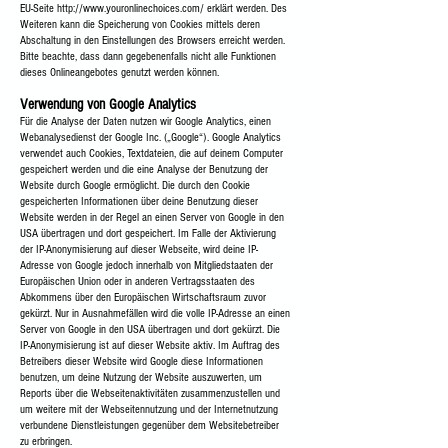
EU-Seite
http://www.youronlinechoices.com/
erklärt werden. Des
Weiteren kann die Speicherung von Cookies mittels deren
Abschaltung in den Einstellungen des Browsers erreicht werden.
Bitte beachte, dass dann gegebenenfalls nicht alle Funktionen
dieses Onlineangebotes genutzt werden können.
Verwendung von Google Analytics
Für die Analyse der Daten nutzen wir Google Analytics, einen
Webanalysedienst der Google Inc. („Google“). Google Analytics
verwendet auch Cookies, Textdateien, die auf deinem Computer
gespeichert werden und die eine Analyse der Benutzung der
Website durch Google ermöglicht. Die durch den Cookie
gespeicherten Informationen über deine Benutzung dieser
Website werden in der Regel an einen Server von Google in den
USA übertragen und dort gespeichert. Im Falle der Aktivierung
der IP-Anonymisierung auf dieser Webseite, wird deine IP-
Adresse von Google jedoch innerhalb von Mitgliedstaaten der
Europäischen Union oder in anderen Vertragsstaaten des
Abkommens über den Europäischen Wirtschaftsraum zuvor
gekürzt. Nur in Ausnahmefällen wird die volle IP-Adresse an einen
Server von Google in den USA übertragen und dort gekürzt. Die
IP-Anonymisierung ist auf dieser Website aktiv. Im Auftrag des
Betreibers dieser Website wird Google diese Informationen
benutzen, um deine Nutzung der Website auszuwerten, um
Reports über die Webseitenaktivitäten zusammenzustellen und
um weitere mit der Webseitennutzung und der Internetnutzung
verbundene Dienstleistungen gegenüber dem Websitebetreiber
zu erbringen.