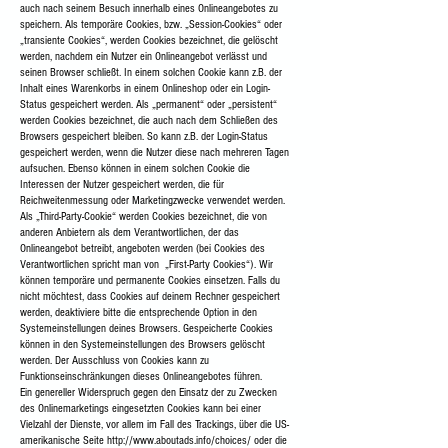
auch nach seinem Besuch innerhalb eines Onlineangebotes zu
speichern. Als temporäre Cookies, bzw. „Session-Cookies“ oder
„transiente Cookies“, werden Cookies bezeichnet, die gelöscht
werden, nachdem ein Nutzer ein Onlineangebot verlässt und
seinen Browser schließt. In einem solchen Cookie kann z.B. der
Inhalt eines Warenkorbs in einem Onlineshop oder ein Login-
Status gespeichert werden. Als „permanent“ oder „persistent“
werden Cookies bezeichnet, die auch nach dem Schließen des
Browsers gespeichert bleiben. So kann z.B. der Login-Status
gespeichert werden, wenn die Nutzer diese nach mehreren Tagen
aufsuchen. Ebenso können in einem solchen Cookie die
Interessen der Nutzer gespeichert werden, die für
Reichweitenmessung oder Marketingzwecke verwendet werden.
Als „Third-Party-Cookie“ werden Cookies bezeichnet, die von
anderen Anbietern als dem Verantwortlichen, der das
Onlineangebot betreibt, angeboten werden (bei Cookies des
Verantwortlichen spricht man von „First-Party Cookies“). Wir
können temporäre und permanente Cookies einsetzen. Falls du
nicht möchtest, dass Cookies auf deinem Rechner gespeichert
werden, deaktiviere bitte die entsprechende Option in den
Systemeinstellungen deines Browsers. Gespeicherte Cookies
können in den Systemeinstellungen des Browsers gelöscht
werden. Der Ausschluss von Cookies kann zu
Funktionseinschränkungen dieses Onlineangebotes führen.
Ein genereller Widerspruch gegen den Einsatz der zu Zwecken
des Onlinemarketings eingesetzten Cookies kann bei einer
Vielzahl der Dienste, vor allem im Fall des Trackings, über die US-
amerikanische Seite
http://www.aboutads.info/choices/
oder die