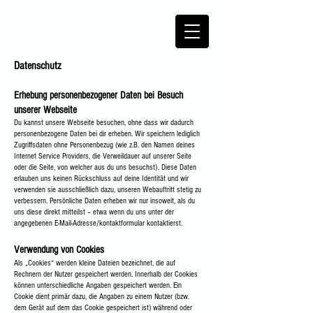
Datenschutz
Erhebung personenbezogener Daten bei Besuch
unserer Webseite
Du kannst unsere Webseite besuchen, ohne dass wir dadurch
personenbezogene Daten bei dir erheben. Wir speichern lediglich
Zugriffsdaten ohne Personenbezug (wie z.B. den Namen deines
Internet Service Providers, die Verweildauer auf unserer Seite
oder die Seite, von welcher aus du uns besuchst). Diese Daten
erlauben uns keinen Rückschluss auf deine Identität und wir
verwenden sie ausschließlich dazu, unseren Webauftritt stetig zu
verbessern. Persönliche Daten erheben wir nur insoweit, als du
uns diese direkt mitteilst – etwa wenn du uns unter der
angegebenen E-Mail-Adresse/kontaktformular kontaktierst.
Verwendung von Cookies
Als „Cookies“ werden kleine Dateien bezeichnet, die auf
Rechnern der Nutzer gespeichert werden. Innerhalb der Cookies
können unterschiedliche Angaben gespeichert werden. Ein
Cookie dient primär dazu, die Angaben zu einem Nutzer (bzw.
dem Gerät auf dem das Cookie gespeichert ist) während oder