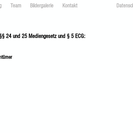
g
Team
Bildergalerie
Kontakt
Impressum
Datensc
§§ 24 und 25 Mediengesetz und § 5 ECG:
entümer