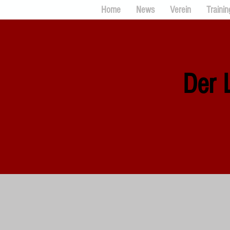
Home
News
Verein
Trainin
Der 