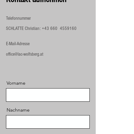
Telefonnummer
SCHLATTE Christian: +43 660
4559160
E-Mail-Adresse
office@lac-wolfsberg.at
Vorname
Nachname